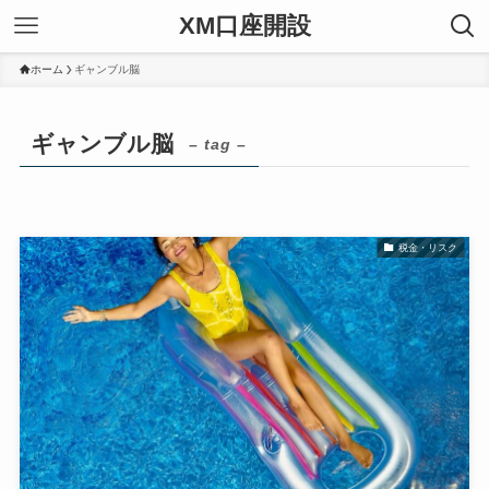
XM口座開設
ホーム
ギャンブル脳
ギャンブル脳
– tag –
税金・リスク