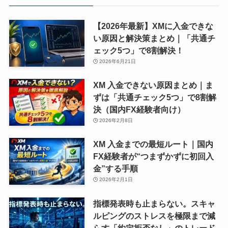
【2026年最新】XMに入金できな
い原因と解決策まとめ｜「共通チ
ェック5つ」で8割解決！
2026年6月21日
XM 入金できない原因まとめ｜ま
ずは「共通チェック5つ」で8割解
決（国内FX経験者向け）
2026年2月8日
XM 入金までの最短ルート｜国内
FX経験者が“つまずかずに初回入
金”する手順
2026年2月1日
指標発表時も止まらない。スキャ
ルピングのストレスを極限まで減
らす「約定拒否なし」のトレード