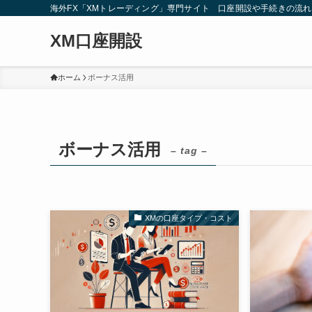
海外FX「XMトレーディング」専門サイト 口座開設や手続きの流
XM口座開設
ホーム
ボーナス活用
ボーナス活用
– tag –
XMの口座タイプ・コスト