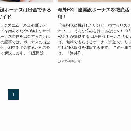
開設ボーナスは出金できる
海外FX口座開設ボーナスを徹底活
ガイド
用！
g（エックスエム）の口座開設ボー
「海外FXに挑戦したいけど、損するリス
ードを始めるための強力なサポ
怖い…」 そんな悩みを持つあなたへ！ 海
ボーナス自体を出金することは
FX会社が提供する 口座開設ボーナス を使
この記事では、ボーナスの出金
ば、 無料でもらえるボーナス資金 で、リ
ルと、利益を出金するための条
なしにFX取引を体験できます。 この記事
く解説します。 口座開設...
は、 「海外F...
2024年8月3日
1