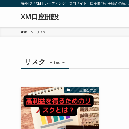
海外FX「XMトレーディング」専門サイト 口座開設や手続きの流
XM口座開設
ホーム
リスク
リスク
– tag –
xm 口座開設 方法