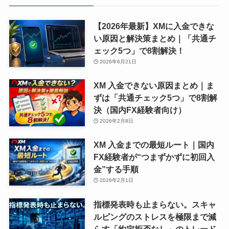
【2026年最新】XMに入金できな
い原因と解決策まとめ｜「共通チ
ェック5つ」で8割解決！
2026年6月21日
XM 入金できない原因まとめ｜ま
ずは「共通チェック5つ」で8割解
決（国内FX経験者向け）
2026年2月8日
XM 入金までの最短ルート｜国内
FX経験者が“つまずかずに初回入
金”する手順
2026年2月1日
指標発表時も止まらない。スキャ
ルピングのストレスを極限まで減
らす「約定拒否なし」のトレード