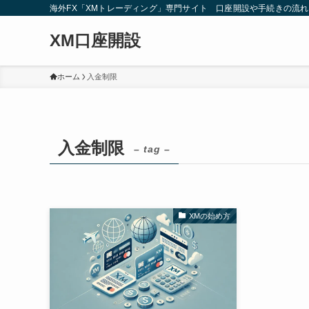
海外FX「XMトレーディング」専門サイト 口座開設や手続きの流
XM口座開設
ホーム
入金制限
入金制限
– tag –
XMの始め方