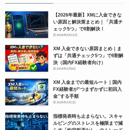
【2026年最新】XMに入金できな
い原因と解決策まとめ｜「共通チ
ェック5つ」で8割解決！
2026年6月21日
XM 入金できない原因まとめ｜ま
ずは「共通チェック5つ」で8割解
決（国内FX経験者向け）
2026年2月8日
XM 入金までの最短ルート｜国内
FX経験者が“つまずかずに初回入
金”する手順
2026年2月1日
指標発表時も止まらない。スキャ
ルピングのストレスを極限まで減
らす「約定拒否なし」のトレード