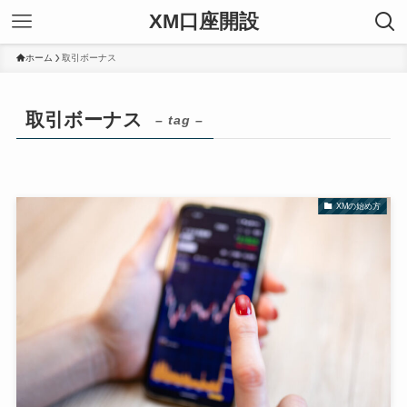
XM口座開設
ホーム
取引ボーナス
取引ボーナス
– tag –
XMの始め方