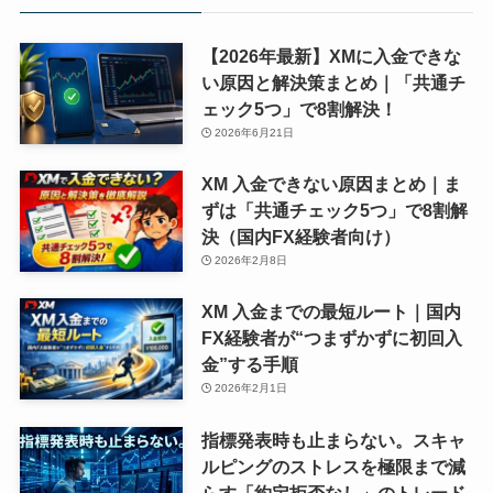
【2026年最新】XMに入金できな
い原因と解決策まとめ｜「共通チ
ェック5つ」で8割解決！
2026年6月21日
XM 入金できない原因まとめ｜ま
ずは「共通チェック5つ」で8割解
決（国内FX経験者向け）
2026年2月8日
XM 入金までの最短ルート｜国内
FX経験者が“つまずかずに初回入
金”する手順
2026年2月1日
指標発表時も止まらない。スキャ
ルピングのストレスを極限まで減
らす「約定拒否なし」のトレード