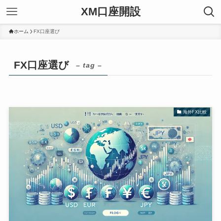
XM口座開設
ホーム
FX口座選び
FX口座選び
– tag –
海外FX比較