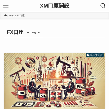
XM口座開設
ホーム
FX口座
FX口座
– tag –
海外FX比較