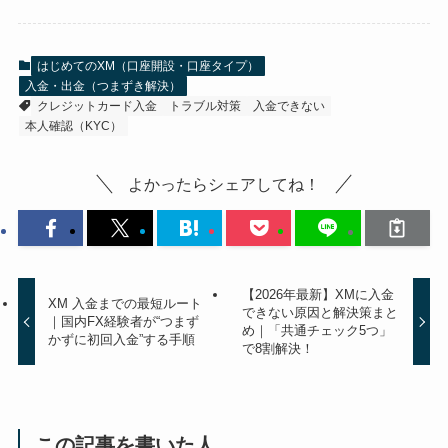
はじめてのXM（口座開設・口座タイプ）
入金・出金（つまずき解決）
クレジットカード入金
トラブル対策
入金できない
本人確認（KYC）
よかったらシェアしてね！
【2026年最新】XMに入金
XM 入金までの最短ルート
できない原因と解決策まと
｜国内FX経験者が“つまず
め｜「共通チェック5つ」
かずに初回入金”する手順
で8割解決！
この記事を書いた人