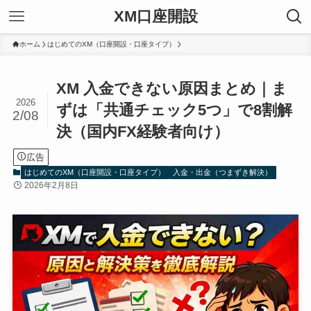
XM口座開設
ホーム
はじめてのXM（口座開設・口座タイプ）
XM 入金できない原因まとめ｜ま
2026
ずは「共通チェック5つ」で8割解
2/08
決（国内FX経験者向け）
広告
はじめてのXM（口座開設・口座タイプ）
入金・出金（つまずき解決）
2026年2月8日