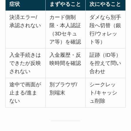
症状
まずやること
次にやること
決済エラー/
カード側制
ダメなら別手
承認されない
限・本人認証
段へ切替（銀
（3Dセキュ
行/ウォレッ
ア等）を確認
ト等）
入金手続きは
入金履歴・反
証跡（ID等）
できたが反映
映時間を確認
を控えて問い
されない
合わせ
途中で画面が
別ブラウザ/
シークレッ
止まる/進ま
別端末
ト/キャッシ
ない
ュ削除