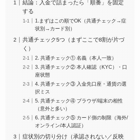
結論：入金で詰まったら「順番」を固定
する
1.まずはこの順でOK（共通チェック→症
状別→カード別）
共通チェック5つ（まずここで8割が片づ
く）
2. 共通チェック① 名義（本人一致）
3. 共通チェック② 本人確認（KYC）・口
座状態
4. 共通チェック③ 入金先口座・通貨の選
択ミス
5. 共通チェック④ ブラウザ/端末の相性
（意外と多い）
6. 共通チェック⑤ カード側の制限（海外/
オンライン/本人認証）
症状別の切り分け（承認されない／反映